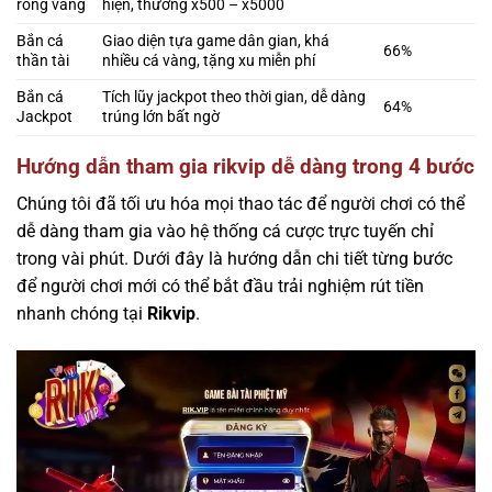
rồng vàng
hiện, thưởng x500 – x5000
Bắn cá
Giao diện tựa game dân gian, khá
66%
thần tài
nhiều cá vàng, tặng xu miễn phí
Bắn cá
Tích lũy jackpot theo thời gian, dễ dàng
64%
Jackpot
trúng lớn bất ngờ
Hướng dẫn tham gia rikvip dễ dàng trong 4 bước
Chúng tôi đã tối ưu hóa mọi thao tác để người chơi có thể
dễ dàng tham gia vào hệ thống cá cược trực tuyến chỉ
trong vài phút. Dưới đây là hướng dẫn chi tiết từng bước
để người chơi mới có thể bắt đầu trải nghiệm rút tiền
nhanh chóng tại
Rikvip
.