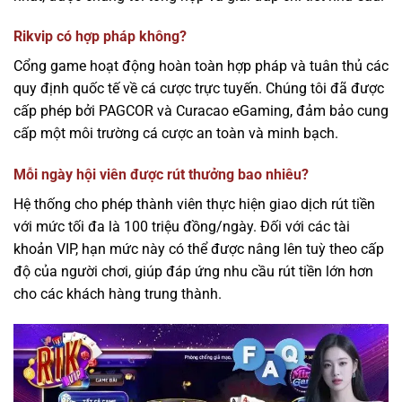
Rikvip có hợp pháp không?
Cổng game hoạt động hoàn toàn hợp pháp và tuân thủ các
quy định quốc tế về cá cược trực tuyến. Chúng tôi đã được
cấp phép bởi PAGCOR và Curacao eGaming, đảm bảo cung
cấp một môi trường cá cược an toàn và minh bạch.
Mỗi ngày hội viên được rút thưởng bao nhiêu?
Hệ thống cho phép thành viên thực hiện giao dịch rút tiền
với mức tối đa là 100 triệu đồng/ngày. Đối với các tài
khoản VIP, hạn mức này có thể được nâng lên tuỳ theo cấp
độ của người chơi, giúp đáp ứng nhu cầu rút tiền lớn hơn
cho các khách hàng trung thành.