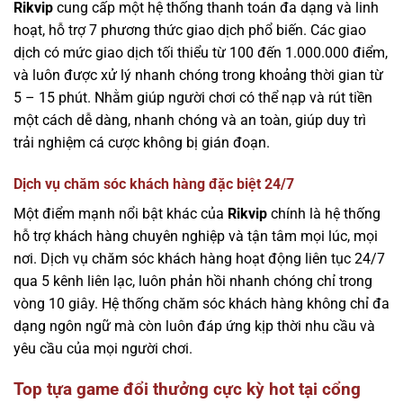
Rikvip
cung cấp một hệ thống thanh toán đa dạng và linh
hoạt, hỗ trợ 7 phương thức giao dịch phổ biến. Các giao
dịch có mức giao dịch tối thiểu từ 100 đến 1.000.000 điểm,
và luôn được xử lý nhanh chóng trong khoảng thời gian từ
5 – 15 phút. Nhằm giúp người chơi có thể nạp và rút tiền
một cách dễ dàng, nhanh chóng và an toàn, giúp duy trì
trải nghiệm cá cược không bị gián đoạn.
Dịch vụ chăm sóc khách hàng đặc biệt 24/7
Một điểm mạnh nổi bật khác của
Rikvip
chính là hệ thống
hỗ trợ khách hàng chuyên nghiệp và tận tâm mọi lúc, mọi
nơi. Dịch vụ chăm sóc khách hàng hoạt động liên tục 24/7
qua 5 kênh liên lạc, luôn phản hồi nhanh chóng chỉ trong
vòng 10 giây. Hệ thống chăm sóc khách hàng không chỉ đa
dạng ngôn ngữ mà còn luôn đáp ứng kịp thời nhu cầu và
yêu cầu của mọi người chơi.
Top tựa game đổi thưởng cực kỳ hot tại cổng