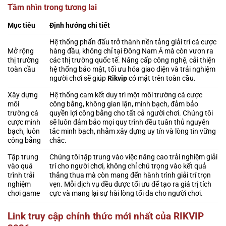
Tầm nhìn trong tương lai
Mục tiêu
Định hướng chi tiết
Hệ thống phấn đấu trở thành nền tảng giải trí cá cược
Mở rộng
hàng đầu, không chỉ tại Đông Nam Á mà còn vươn ra
thị trường
các thị trường quốc tế. Nâng cấp công nghệ, cải thiện
toàn cầu
hệ thống bảo mật, tối ưu hóa giao diện và trải nghiệm
người chơi sẽ giúp
Rikvip
có mặt trên toàn cầu.
Xây dựng
Hệ thống cam kết duy trì một môi trường cá cược
môi
công bằng, không gian lận, minh bạch, đảm bảo
trường cá
quyền lợi công bằng cho tất cả người chơi. Chúng tôi
cược minh
sẽ luôn đảm bảo mọi quy trình đều tuân thủ nguyên
bạch, luôn
tắc minh bạch, nhằm xây dựng uy tín và lòng tin vững
công bằng
chắc.
Tập trung
Chúng tôi tập trung vào việc nâng cao trải nghiệm giải
vào quá
trí cho người chơi, không chỉ chú trọng vào kết quả
trình trải
thắng thua mà còn mang đến hành trình giải trí trọn
nghiệm
vẹn. Mỗi dịch vụ đều được tối ưu để tạo ra giá trị tích
chơi game
cực và mang lại sự hài lòng tối đa cho người chơi.
Link truy cập chính thức mới nhất của RIKVIP