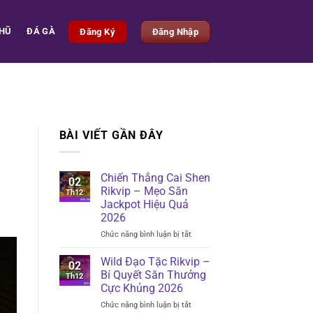
HŨ
ĐÁ GÀ
Đăng Ký
Đăng Nhập
BÀI VIẾT GẦN ĐÂY
Chiến Thắng Cai Shen
02
Rikvip – Mẹo Săn
Th12
Jackpot Hiệu Quả
2026
Chức năng bình luận bị tắt
ở
Chiến
Thắng
Wild Đạo Tặc Rikvip –
02
Cai
Bí Quyết Săn Thưởng
Th12
Shen
Cực Khủng 2026
Rikvip
Chức năng bình luận bị tắt
ở
–