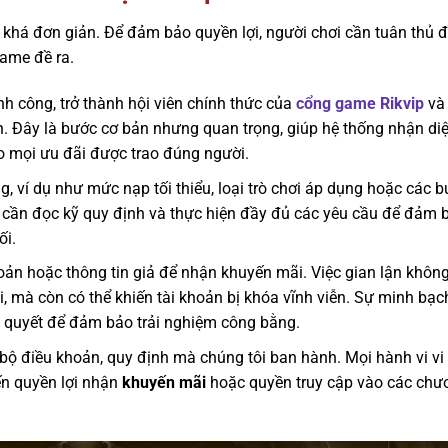
khá đơn giản. Để đảm bảo quyền lợi, người chơi cần tuân thủ 
ame đề ra.
h công, trở thành hội viên chính thức của
cổng game Rikvip
và
ân. Đây là bước cơ bản nhưng quan trọng, giúp hệ thống nhận di
o mọi ưu đãi được trao đúng người.
ng, ví dụ như mức nạp tối thiểu, loại trò chơi áp dụng hoặc các 
i cần đọc kỹ quy định và thực hiện đầy đủ các yêu cầu để đảm 
ối.
ản hoặc thông tin giả để nhận khuyến mãi. Việc gian lận khôn
, mà còn có thể khiến tài khoản bị khóa vĩnh viễn. Sự minh bạc
ên quyết để đảm bảo trải nghiệm công bằng.
 bộ điều khoản, quy định mà chúng tôi ban hành. Mọi hành vi vi
ến quyền lợi nhận
khuyến mãi
hoặc quyền truy cập vào các chư