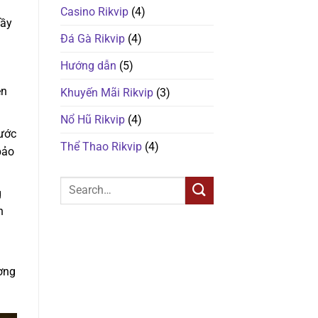
Casino Rikvip
(4)
Để
đầy
Người
Chơi
Đá Gà Rikvip
(4)
Lên
Trình
Hướng dẫn
(5)
ện
Khuyến Mãi Rikvip
(3)
Nổ Hũ Rikvip
(4)
bước
Thể Thao Rikvip
(4)
bảo
g
h
ơng