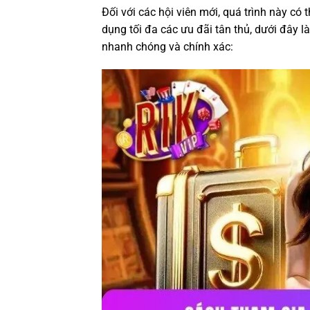
Đối với các hội viên mới, quá trình này có
dụng tối đa các ưu đãi tân thủ, dưới đây 
nhanh chóng và chính xác: