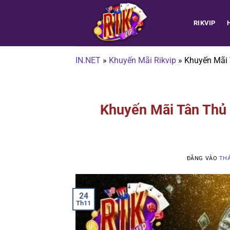
Bỏ
qua
RIKVIP
nội
dung
IN.NET
»
Khuyến Mãi Rikvip
»
Khuyến Mãi 
Khuyến Mãi Tân Thủ 
ĐĂNG VÀO
THÁ
24
Th11