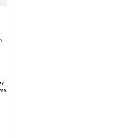
ẽ
n
ký
ame.