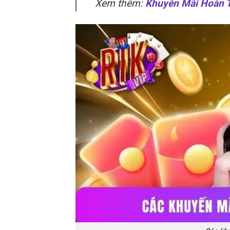
Xem thêm:
Khuyến Mãi Hoàn T