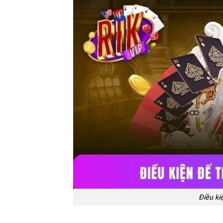
Điều ki